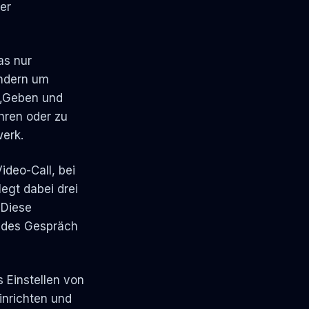
er
as nur
ondern um
 „Geben und
hren oder zu
werk.
ideo-Call, bei
legt dabei drei
 Diese
jedes Gespräch
 Einstellen von
inrichten und