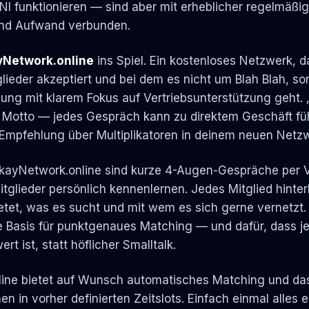
I funktionieren — sind aber mit erheblicher regelmäßig
 und Aufwand verbunden.
Network.online
ins Spiel. Ein kostenloses Netzwerk, d
lieder akzeptiert und bei dem es nicht um Blah Blah, s
zung mit klarem Fokus auf Vertriebsunterstützung geht.
 Motto — jedes Gespräch kann zu direktem Geschäft fü
 Empfehlung über Multiplikatoren in deinem neuen Netz
OkayNetwork.online sind kurze 4-Augen-Gespräche per V
itglieder persönlich kennenlernen. Jedes Mitglied hinter
etet, was es sucht und mit wem es sich gerne vernetzt.
die Basis für punktgenaues Matching — und dafür, dass 
rt ist, statt höflicher Smalltalk.
ine bietet auf Wunsch automatisches Matching und das
 in vorher definierten Zeitslots. Einfach einmal alles e