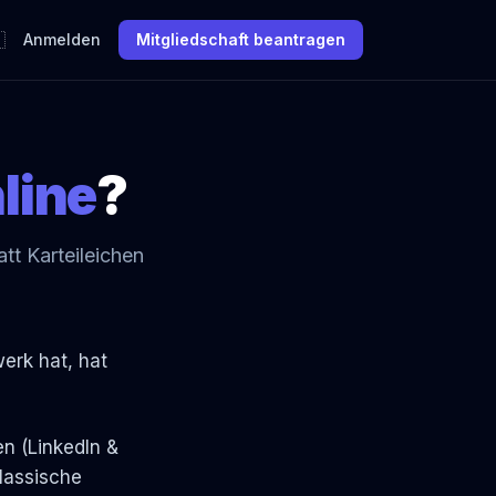

Anmelden
Mitgliedschaft beantragen
line
?
tt Karteileichen
erk hat, hat
en (LinkedIn &
Klassische