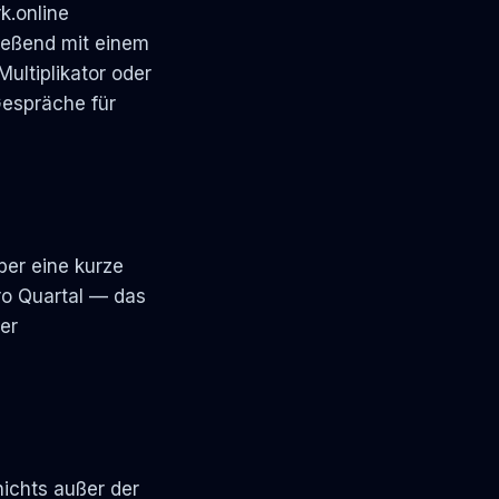
k.online
ießend mit einem
ultiplikator oder
Gespräche für
ber eine kurze
ro Quartal — das
er
nichts außer der