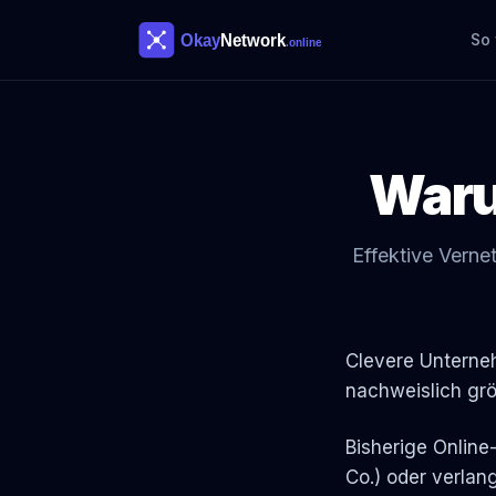
So 
War
Effektive Verne
Clevere Unterneh
nachweislich grö
Bisherige Online
Co.) oder verlang