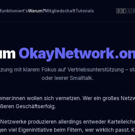
🇩🇪
🇬
funktioniert's
Warum?
Mitgliedschaft
Tutorials
·
um
OkayNetwork.on
tzung mit klarem Fokus auf Vertriebsunterstützung – sta
oder leerer Smalltalk.
mer:innen wollen sich vernetzen. Wer ein großes Netzw
ßeren Geschäftserfolg.
-Netzwerke produzieren allerdings entweder Karteileich
en viel Eigeninitiative beim Filtern, wer wirklich passt. 