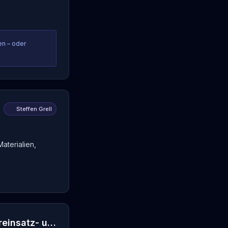
en – oder
Steffen Grell
aterialien,
OkayTrackIt.com - Zeiterfassung, Mitarbeitereinsatz- und Urlaubsplanung