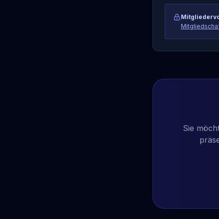
Mitgliedervo
Mitgliedscha
Sie möcht
präse