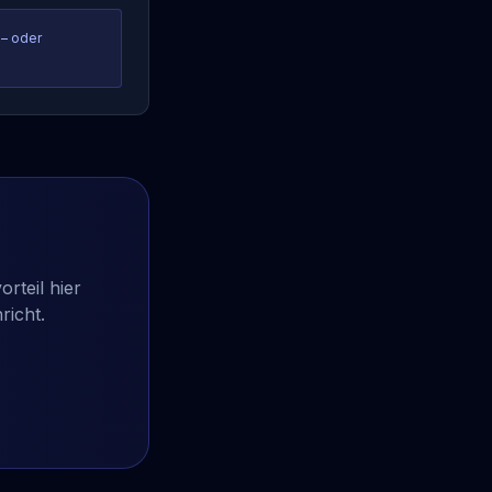
 – oder
rteil hier
richt.