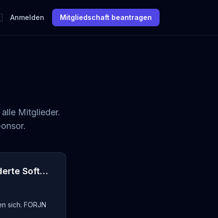

Anmelden
Mitgliedschaft beantragen
lle Mitglieder.
ponsor.
GetForjn.com - Wir entwickeln maßgeschneiderte Softwarelösungen radikaler, fokussierter und 100x schneller
en sich. FORJN