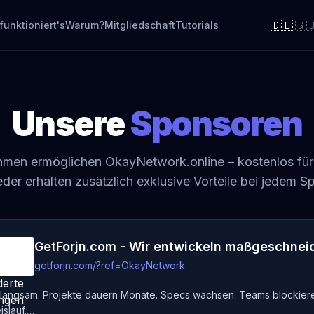
🇩🇪
🇬
funktioniert's
Warum?
Mitgliedschaft
Tutorials
·
Unsere
Sponsoren
men ermöglichen OkayNetwork.online – kostenlos für a
eder erhalten zusätzlich exklusive Vorteile bei jedem S
getforjn.com/?ref=OkayNetwork
rt langsam. Projekte dauern Monate. Specs wachsen. Teams blockier
islauf.…