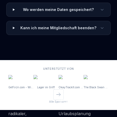
Wo werden meine Daten gespeichert?
Kann ich meine Mitgliedschaft beenden?
UNTERSTÜTZT VON
GetForjn.com - Wir entwickeln maßgeschneiderte Softwarelösungen radikaler, fokussierter und 100x schneller
Lager im Griff
OkayTrackIt.com - Zeiterfassung, Mitarbeitereinsatz- und Urlaubsplanung
The Black Swan - Business-Coaching
Alle Sponsoren