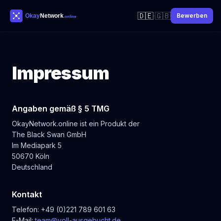
🇩🇪
🇬🇧
·
Bewerben
Impressum
Angaben gemäß § 5 TMG
OkayNetwork.online ist ein Produkt der
The Black Swan GmbH
Im Mediapark 5
50670 Köln
Deutschland
Kontakt
Telefon: +49 (0)221 789 601 63
E-Mail:
team@voll-ausgebucht.de